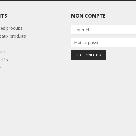
ITS
MON COMPTE
les produits
aux produits
s
ues
clés
S