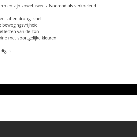
m en zijn zowel zweetafvoerend als verkoelend.
weet af en droogt snel
le bewegingsvrijheid
 effecten van de zon
ine met soortgelijke kleuren
dig is