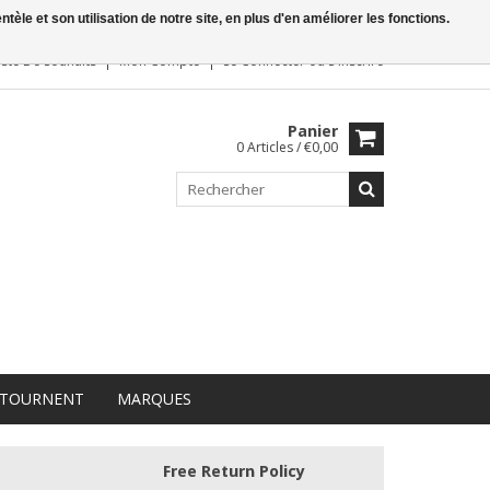
le et son utilisation de notre site, en plus d'en améliorer les fonctions.
iste De Souhaits
Mon Compte
Se Connecter
ou
S'inscrire
Panier
0 Articles / €0,00
 TOURNENT
MARQUES
Free Return Policy