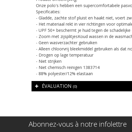
Onze polo's hebben een supercomfortabele pasvor
Specificaties:
- Gladde, zachte stof pluist en haakt niet, voert z
- Het materiaal rekt in vier richtingen voor optima
- UPF 50+ beschermt je huid tegen de schadelijke
- Zoom met zijsplitjesKoud wassen in de wasmach
- Geen wasverzachter gebruiken
- Alleen chloorvrij bleekmiddel gebruiken als dat no
- Drogen op lage temperatuur
- Niet strijken
- Niet chemisch reinigen 1383714
- 88% polyester/12% elastaan
ÉVALUATION
(0)
Abonnez-vous à notre infolettre