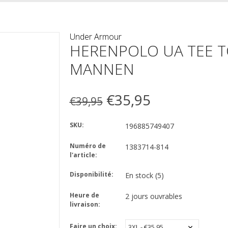
Under Armour
HERENPOLO UA TEE T
MANNEN
€35,95
€39,95
SKU:
196885749407
Numéro de
1383714-814
l'article:
Disponibilité:
En stock
(5)
Heure de
2 jours ouvrables
livraison:
Faire un choix: