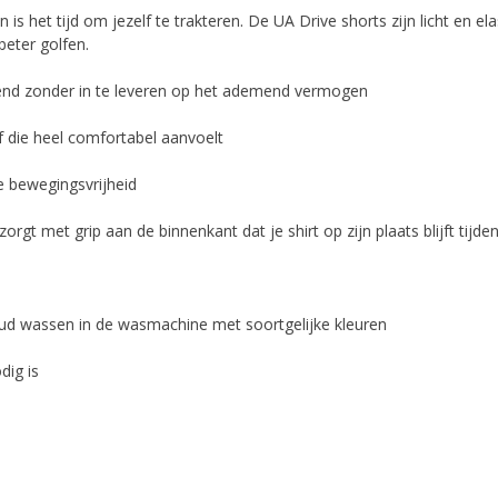
n is het tijd om jezelf te trakteren. De UA Drive shorts zijn licht en e
beter golfen.
end zonder in te leveren op het ademend vermogen
of die heel comfortabel aanvoelt
le bewegingsvrijheid
rgt met grip aan de binnenkant dat je shirt op zijn plaats blijft tijde
oud wassen in de wasmachine met soortgelijke kleuren
dig is