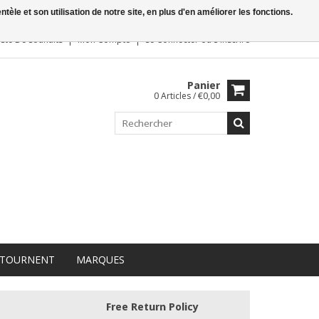
le et son utilisation de notre site, en plus d'en améliorer les fonctions.
iste De Souhaits
Mon Compte
Se Connecter
ou
S'inscrire
Panier
0 Articles / €0,00
 TOURNENT
MARQUES
Free Return Policy