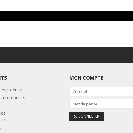
ITS
MON COMPTE
les produits
aux produits
s
ues
clés
S