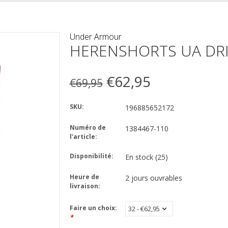
Under Armour
HERENSHORTS UA DRI
€62,95
€69,95
SKU:
196885652172
Numéro de
1384467-110
l'article:
Disponibilité:
En stock
(25)
Heure de
2 jours ouvrables
livraison:
Faire un choix:
*