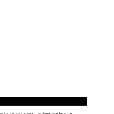
ntie van de bergen in je dagelijkse leven te