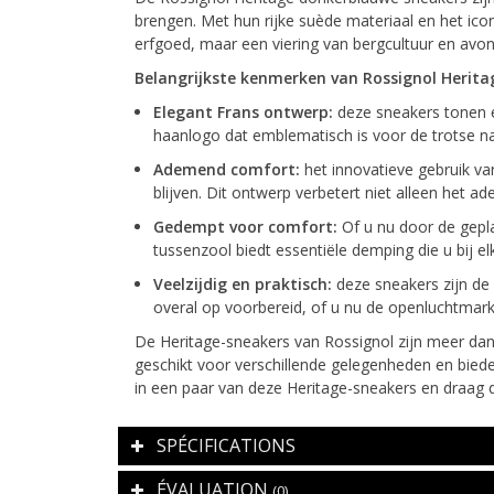
brengen. Met hun rijke suède materiaal en het ico
erfgoed, maar een viering van bergcultuur en avon
Belangrijkste kenmerken van Rossignol Herita
Elegant Frans ontwerp:
deze sneakers tonen e
haanlogo dat emblematisch is voor de trotse n
Ademend comfort:
het innovatieve gebruik v
blijven. Dit ontwerp verbetert niet alleen het a
Gedempt voor comfort:
Of u nu door de gepla
tussenzool biedt essentiële demping die u bij 
Veelzijdig en praktisch:
deze sneakers zijn de 
overal op voorbereid, of u nu de openluchtmark
De Heritage-sneakers van Rossignol zijn meer dan 
geschikt voor verschillende gelegenheden en bieden
in een paar van deze Heritage-sneakers en draag 
SPÉCIFICATIONS
ÉVALUATION
(0)