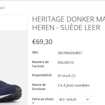
leer
HERITAGE DONKER MA
HEREN - SUÈDE LEER
€69,30
SKU:
3607684264857
Numéro de
RNLMD10
l'article:
Disponibilité:
En stock
(1)
Heure de
3 à 4 jours ouvrables
livraison:
Faire un choix:
*