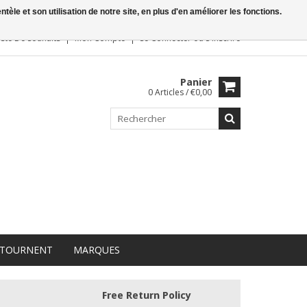
le et son utilisation de notre site, en plus d'en améliorer les fonctions.
iste De Souhaits
Mon Compte
Se Connecter
ou
S'inscrire
Panier
0 Articles / €0,00
 TOURNENT
MARQUES
Free Return Policy