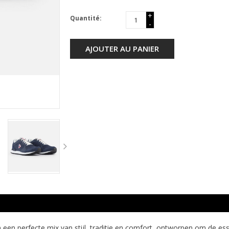
+
Quantité:
-
AJOUTER AU PANIER
een perfecte mix van stijl, traditie en comfort, ontworpen om de esse