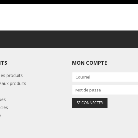
ITS
MON COMPTE
les produits
aux produits
s
ues
clés
S