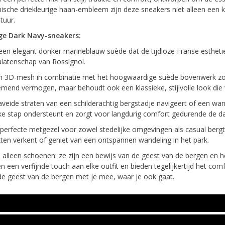
nische driekleurige haan-embleem zijn deze sneakers niet alleen een 
tuur.
ge Dark Navy-sneakers:
en elegant donker marineblauw suède dat de tijdloze Franse estheti
alatenschap van Rossignol.
an 3D-mesh in combinatie met het hoogwaardige suède bovenwerk zor
demend vermogen, maar behoudt ook een klassieke, stijlvolle look die v
veide straten van een schilderachtig bergstadje navigeert of een wa
elke stap ondersteunt en zorgt voor langdurig comfort gedurende de d
perfecte metgezel voor zowel stedelijke omgevingen als casual bergt
ten verkent of geniet van een ontspannen wandeling in het park.
alleen schoenen: ze zijn een bewijs van de geest van de bergen en het
 een verfijnde touch aan elke outfit en bieden tegelijkertijd het com
de geest van de bergen met je mee, waar je ook gaat.