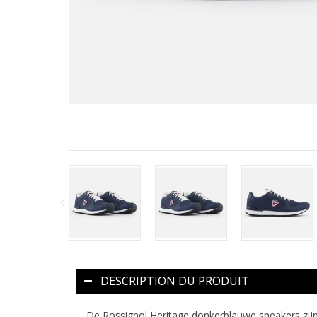
DESCRIPTION DU PRODUIT
De Rossignol Heritage donkerblauwe sneakers zijn 