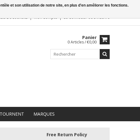
le et son utilisation de notre site, en plus d'en améliorer les fonctions.
iste De Souhaits
Mon Compte
Se Connecter
ou
S'inscrire
Panier
0 Articles / €0,00
 TOURNENT
MARQUES
Free Return Policy