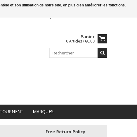
le et son utilisation de notre site, en plus d'en améliorer les fonctions.
iste De Souhaits
Mon Compte
Se Connecter
ou
S'inscrire
Panier
0 Articles / €0,00
 TOURNENT
MARQUES
Free Return Policy