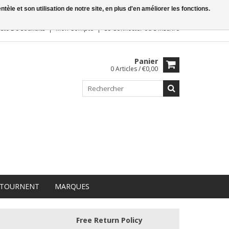
le et son utilisation de notre site, en plus d'en améliorer les fonctions.
iste De Souhaits
Mon Compte
Se Connecter
ou
S'inscrire
Panier
0 Articles / €0,00
 TOURNENT
MARQUES
Free Return Policy