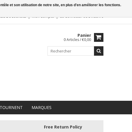
le et son utilisation de notre site, en plus d'en améliorer les fonctions.
iste De Souhaits
Mon Compte
Se Connecter
ou
S'inscrire
Panier
0 Articles / €0,00
 TOURNENT
MARQUES
Free Return Policy