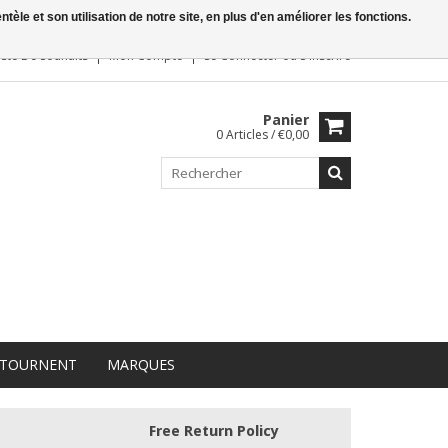
le et son utilisation de notre site, en plus d'en améliorer les fonctions.
iste De Souhaits
Mon Compte
Se Connecter
ou
S'inscrire
Panier
0 Articles / €0,00
 TOURNENT
MARQUES
Free Return Policy