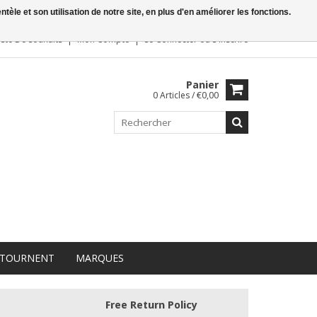
le et son utilisation de notre site, en plus d'en améliorer les fonctions.
iste De Souhaits
Mon Compte
Se Connecter
ou
S'inscrire
Panier
0 Articles / €0,00
 TOURNENT
MARQUES
Free Return Policy