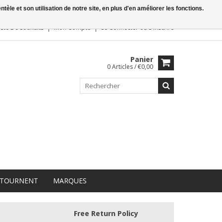
le et son utilisation de notre site, en plus d'en améliorer les fonctions.
iste De Souhaits
Mon Compte
Se Connecter
ou
S'inscrire
Panier
0 Articles / €0,00
 TOURNENT
MARQUES
Free Return Policy