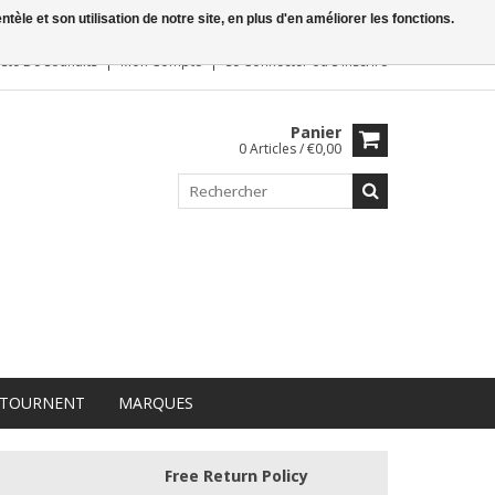
le et son utilisation de notre site, en plus d'en améliorer les fonctions.
iste De Souhaits
Mon Compte
Se Connecter
ou
S'inscrire
Panier
0 Articles / €0,00
 TOURNENT
MARQUES
Free Return Policy