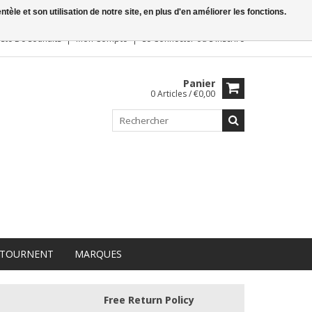
le et son utilisation de notre site, en plus d'en améliorer les fonctions.
iste De Souhaits
Mon Compte
Se Connecter
ou
S'inscrire
Panier
0 Articles / €0,00
 TOURNENT
MARQUES
Free Return Policy