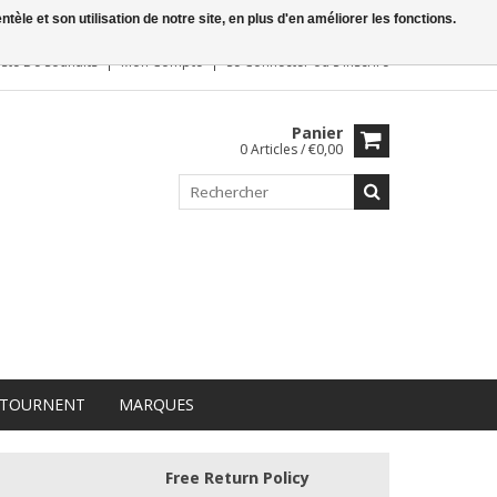
le et son utilisation de notre site, en plus d'en améliorer les fonctions.
iste De Souhaits
Mon Compte
Se Connecter
ou
S'inscrire
Panier
0 Articles / €0,00
 TOURNENT
MARQUES
Free Return Policy