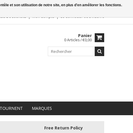
le et son utilisation de notre site, en plus d'en améliorer les fonctions.
iste De Souhaits
Mon Compte
Se Connecter
ou
S'inscrire
Panier
0 Articles / €0,00
 TOURNENT
MARQUES
Free Return Policy