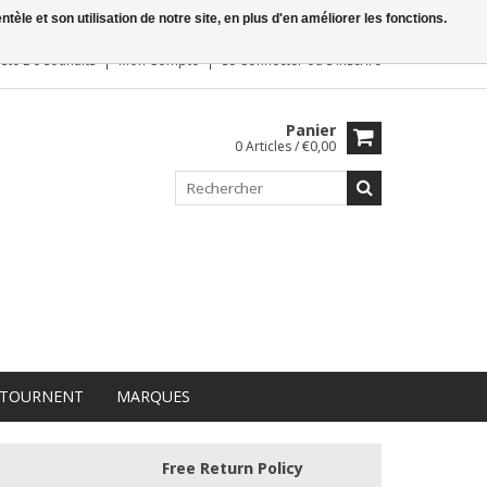
le et son utilisation de notre site, en plus d'en améliorer les fonctions.
iste De Souhaits
Mon Compte
Se Connecter
ou
S'inscrire
Panier
0 Articles / €0,00
 TOURNENT
MARQUES
Free Return Policy