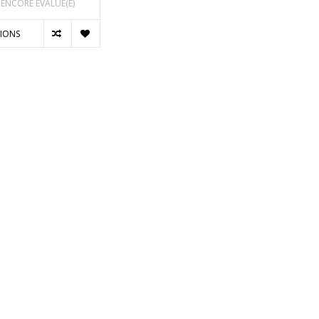
 ENCORE ÉVALUÉ(E)
IONS