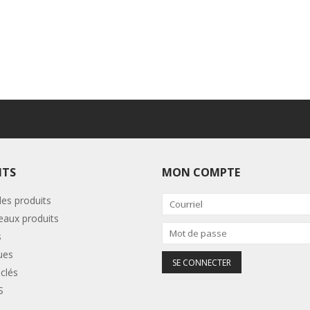
ITS
MON COMPTE
les produits
aux produits
s
ues
clés
S