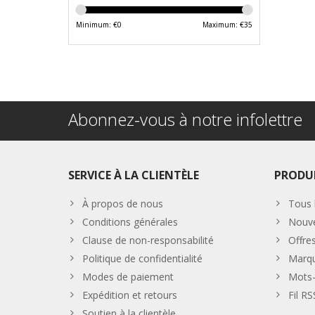
Minimum: €
0
Maximum: €
35
Abonnez-vous à notre infolettre
SERVICE À LA CLIENTÈLE
PRODU
À propos de nous
Tous 
Conditions générales
Nouve
Clause de non-responsabilité
Offre
Politique de confidentialité
Marq
Modes de paiement
Mots-
Expédition et retours
Fil RS
Soutien à la clientèle