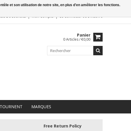
le et son utilisation de notre site, en plus d'en améliorer les fonctions.
iste De Souhaits
Mon Compte
Se Connecter
ou
S'inscrire
Panier
0 Articles / €0,00
 TOURNENT
MARQUES
Free Return Policy