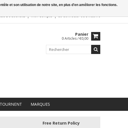
le et son utilisation de notre site, en plus d'en améliorer les fonctions.
iste De Souhaits
Mon Compte
Se Connecter
ou
S'inscrire
Panier
0 Articles / €0,00
 TOURNENT
MARQUES
Free Return Policy