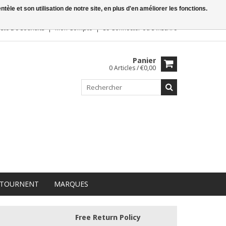
le et son utilisation de notre site, en plus d'en améliorer les fonctions.
iste De Souhaits
Mon Compte
Se Connecter
ou
S'inscrire
Panier
0 Articles / €0,00
 TOURNENT
MARQUES
Free Return Policy