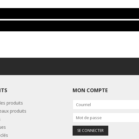
ITS
MON COMPTE
les produits
aux produits
s
ues
clés