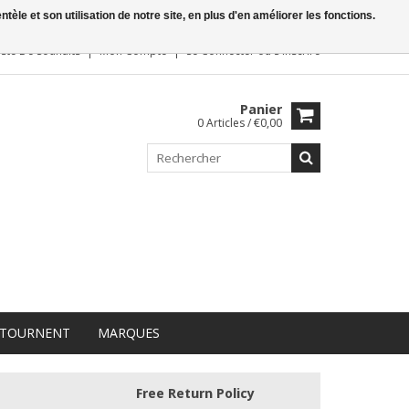
le et son utilisation de notre site, en plus d'en améliorer les fonctions.
iste De Souhaits
Mon Compte
Se Connecter
ou
S'inscrire
Panier
0 Articles / €0,00
 TOURNENT
MARQUES
Free Return Policy