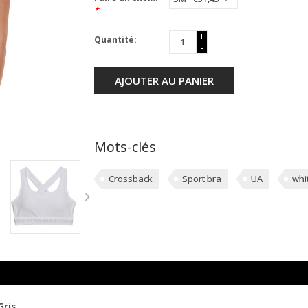
*
+
Quantité:
-
AJOUTER AU PANIER
Mots-clés
Crossback
Sport bra
UA
whi
Gris