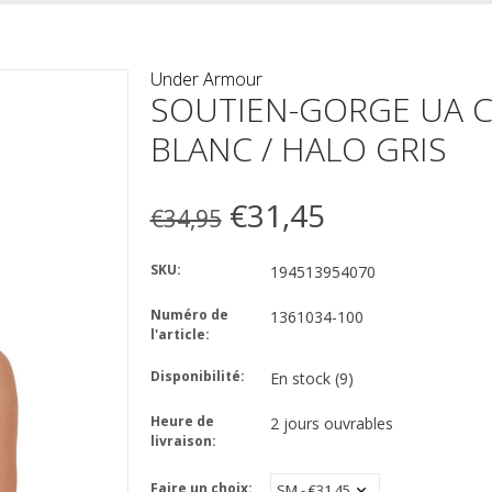
Under Armour
SOUTIEN-GORGE UA C
BLANC / HALO GRIS
€31,45
€34,95
SKU:
194513954070
Numéro de
1361034-100
l'article:
Disponibilité:
En stock
(9)
Heure de
2 jours ouvrables
livraison:
Faire un choix: