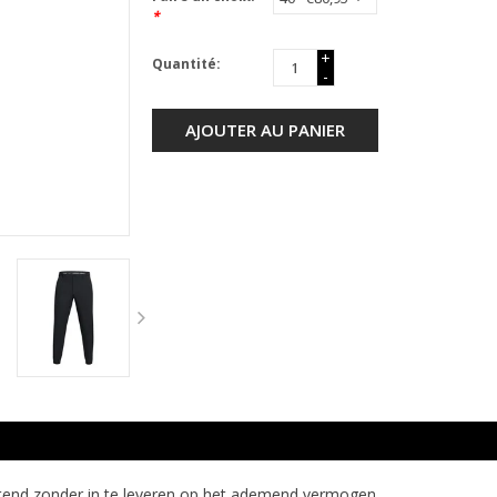
*
+
Quantité:
-
AJOUTER AU PANIER
tend zonder in te leveren op het ademend vermogen