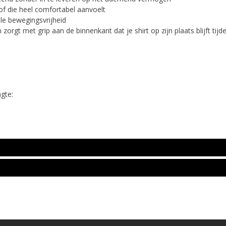
tof die heel comfortabel aanvoelt
ale bewegingsvrijheid
orgt met grip aan de binnenkant dat je shirt op zijn plaats blijft tijd
gte: