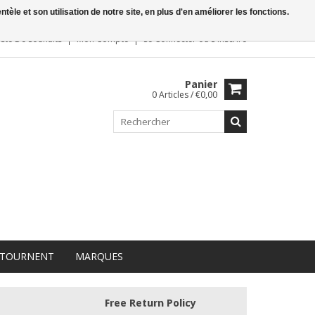
le et son utilisation de notre site, en plus d'en améliorer les fonctions.
iste De Souhaits
Mon Compte
Se Connecter
ou
S'inscrire
Panier
0 Articles / €0,00
 TOURNENT
MARQUES
Free Return Policy