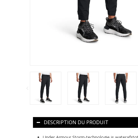
DESCRIPTION DU PRODUIT
Under Armour Storm-technologie is waterafsto