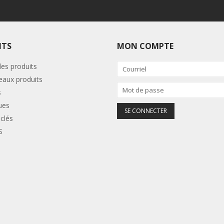
ITS
MON COMPTE
les produits
aux produits
s
ues
clés
S