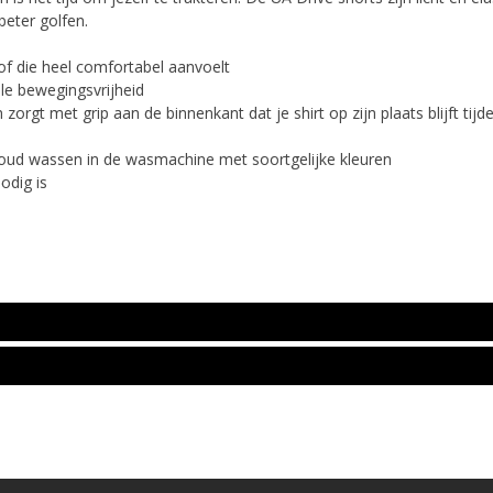
beter golfen.
tof die heel comfortabel aanvoelt
ale bewegingsvrijheid
orgt met grip aan de binnenkant dat je shirt op zijn plaats blijft tijd
Koud wassen in de wasmachine met soortgelijke kleuren
odig is