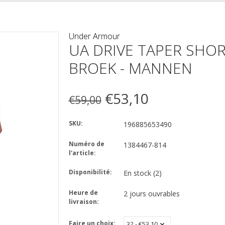
n
Under Armour
UA DRIVE TAPER SHOR
BROEK - MANNEN
€53,10
€59,00
SKU:
196885653490
Numéro de
1384467-814
l'article:
Disponibilité:
En stock
(2)
Heure de
2 jours ouvrables
livraison:
Faire un choix: