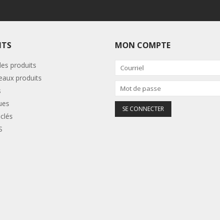
ITS
MON COMPTE
les produits
aux produits
s
ues
clés
S