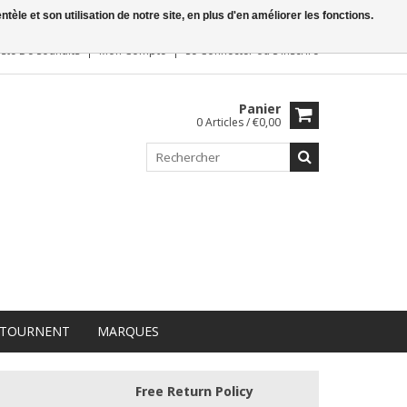
le et son utilisation de notre site, en plus d'en améliorer les fonctions.
iste De Souhaits
Mon Compte
Se Connecter
ou
S'inscrire
Panier
0 Articles / €0,00
 TOURNENT
MARQUES
Free Return Policy