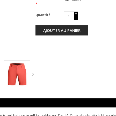
*
+
Quantité:
-
AJOUTER AU PANIER
n is het tijd om jezelf te trakteren. De UA Drive shorts zijn licht en e