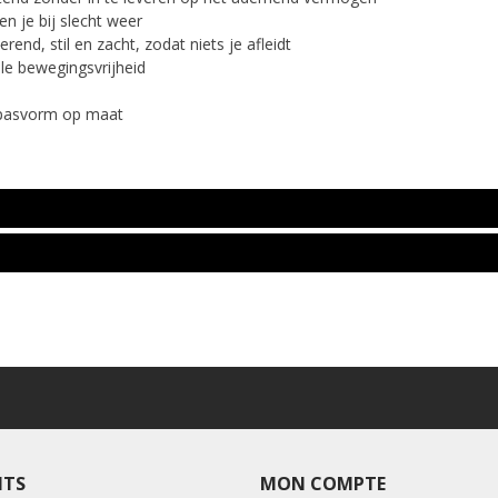
n je bij slecht weer
lerend, stil en zacht, zodat niets je afleidt
ale bewegingsvrijheid
 pasvorm op maat
ITS
MON COMPTE