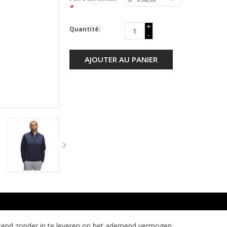
*
+
Quantité:
-
AJOUTER AU PANIER
tend zonder in te leveren op het ademend vermogen