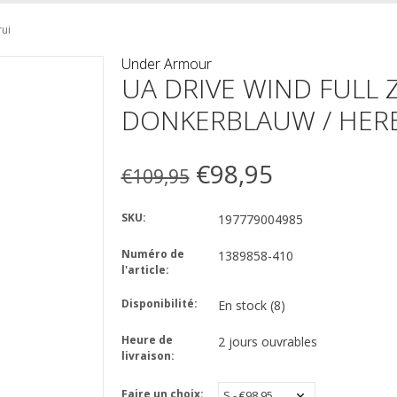
rui
Under Armour
UA DRIVE WIND FULL Z
DONKERBLAUW / HER
€98,95
€109,95
SKU:
197779004985
Numéro de
1389858-410
l'article:
Disponibilité:
En stock
(8)
Heure de
2 jours ouvrables
livraison:
Faire un choix: