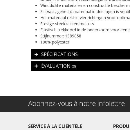
Winddichte materialen en constructie bescherme
Slijtvast, gehecht materiaal in drie lagen is venti
Het materiaal rekt in vier richtingen voor optim
Stevige steekzakken met rits
Elastisch trekkoord in de onderzoom voor een
Stijlnummer: 1389858
100% polyester
SPÉCIFICATIONS
ÉVALUATION
(0)
Abonnez-vous à notre infolettre
SERVICE À LA CLIENTÈLE
PRODU