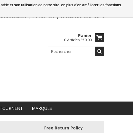
le et son utilisation de notre site, en plus d'en améliorer les fonctions.
iste De Souhaits
Mon Compte
Se Connecter
ou
S'inscrire
Panier
0 Articles / €0,00
 TOURNENT
MARQUES
Free Return Policy