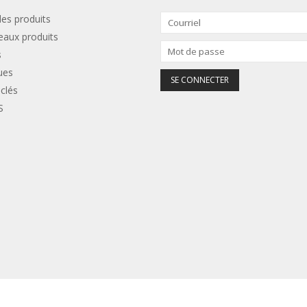
les produits
aux produits
s
ues
clés
S