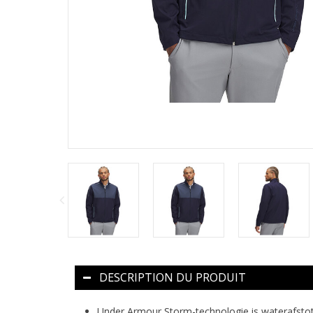
DESCRIPTION DU PRODUIT
Under Armour Storm-technologie is waterafsto