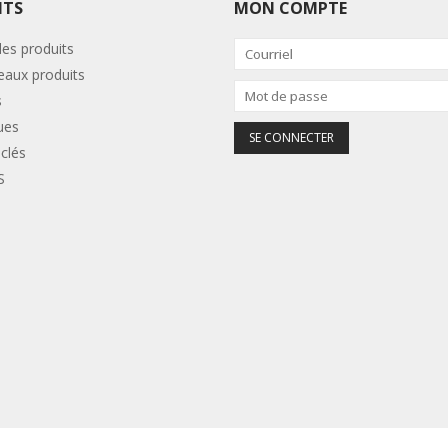
ITS
MON COMPTE
les produits
aux produits
s
ues
clés
S