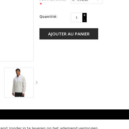
*
+
Quantité:
-
AJOUTER AU PANIER
tend zonder in te leveren op het ademend vermogen