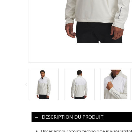
DESCRIPTION DU PRODUIT
Under Armour Storm-technologie is waterafsto