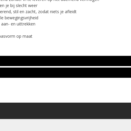
n je bij slecht weer
lerend, stil en zacht, zodat niets je afleidt
ale bewegingsvrijheid
 aan- en uittrekken
 pasvorm op maat