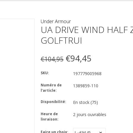
Under Armour
UA DRIVE WIND HALF Z
GOLFTRUI
€94,45
€104,95
SKU:
197779005968
Numéro de
1389859-110
l'article:
Disponibilité:
En stock
(75)
Heure de
2 jours ouvrables
livraison:
Faire un choix: