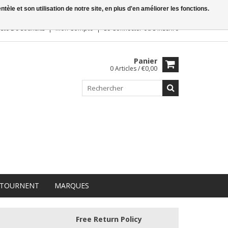
le et son utilisation de notre site, en plus d'en améliorer les fonctions.
iste De Souhaits
Mon Compte
Se Connecter
ou
S'inscrire
Panier
0 Articles / €0,00
 TOURNENT
MARQUES
Free Return Policy