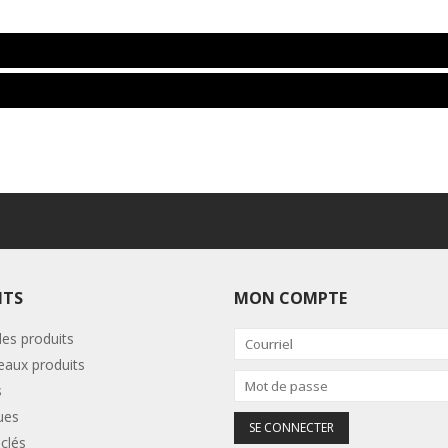
ITS
MON COMPTE
les produits
aux produits
s
ues
clés