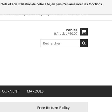
le et son utilisation de notre site, en plus d'en améliorer les fonctions.
iste De Souhaits
Mon Compte
Se Connecter
ou
S'inscrire
Panier
0 Articles / €0,00
 TOURNENT
MARQUES
Free Return Policy