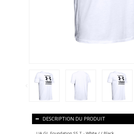
DESCRIPTION DU PRODUIT
UA GL Foundation SS T - White / / Black