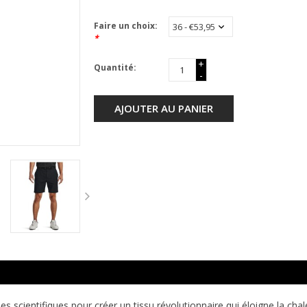
Faire un choix:
*
+
Quantité:
-
AJOUTER AU PANIER
pes scientifiques pour créer un tissu révolutionnaire qui éloigne la ch