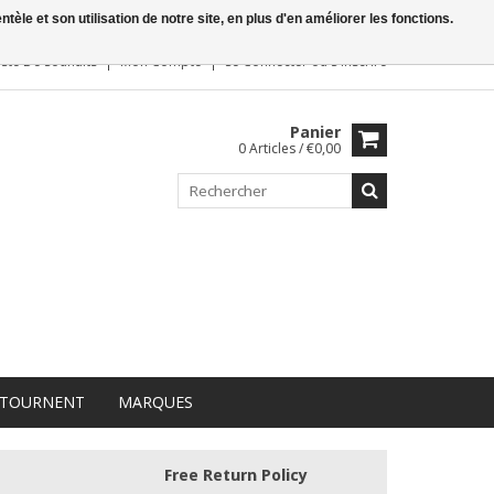
le et son utilisation de notre site, en plus d'en améliorer les fonctions.
iste De Souhaits
Mon Compte
Se Connecter
ou
S'inscrire
Panier
0 Articles / €0,00
 TOURNENT
MARQUES
Free Return Policy