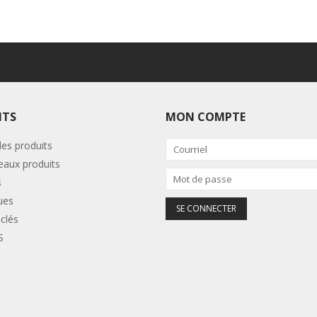
ITS
MON COMPTE
les produits
aux produits
s
ues
clés
S