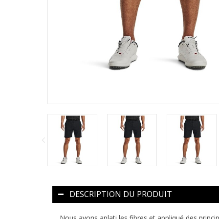
DESCRIPTION DU PRODUIT
Nous avons aplati les fibres et appliqué des princi