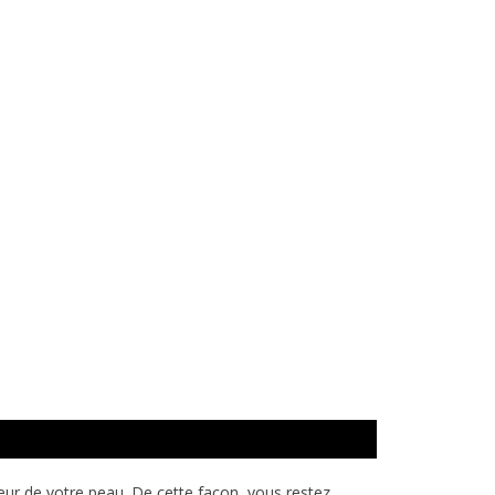
aleur de votre peau. De cette façon, vous restez