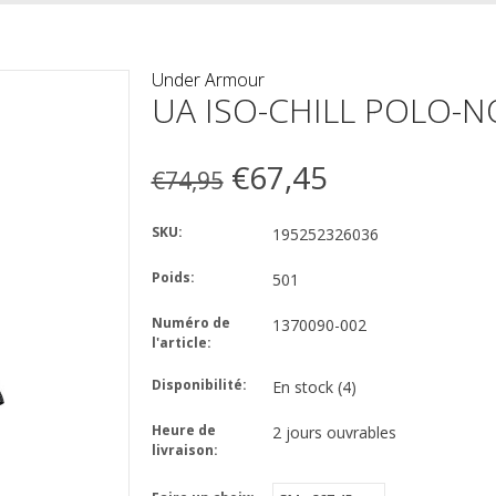
Under Armour
UA ISO-CHILL POLO-NO
€67,45
€74,95
SKU:
195252326036
Poids:
501
Numéro de
1370090-002
l'article:
Disponibilité:
En stock
(4)
Heure de
2 jours ouvrables
livraison: