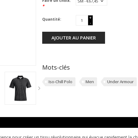
Faire un choix:
*
+
Quantité:
-
AJOUTER AU PANIER
Mots-clés
Iso-Chill Polo
Men
Under Armour
cience pour créer un tissu révolutionnaire qui évacue rapidement la ch