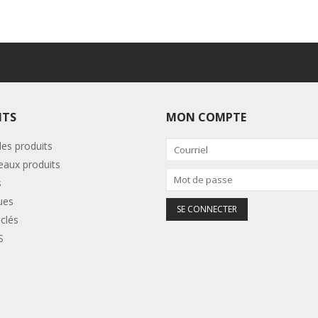
ITS
MON COMPTE
les produits
aux produits
s
ues
clés
S