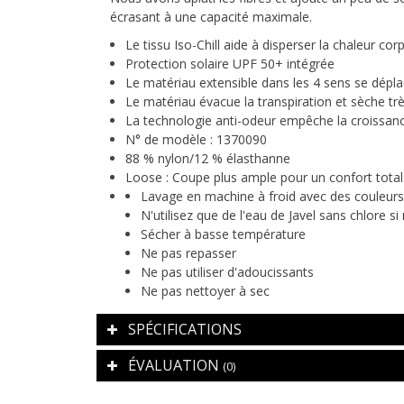
écrasant à une capacité maximale.
Le tissu Iso-Chill aide à disperser la chaleur cor
Protection solaire UPF 50+ intégrée
Le matériau extensible dans les 4 sens se dépla
Le matériau évacue la transpiration et sèche t
La technologie anti-odeur empêche la croissan
N° de modèle : 1370090
88 % nylon/12 % élasthanne
Loose :
Coupe plus ample pour un confort total
Lavage en machine à froid avec des couleur
N'utilisez que de l'eau de Javel sans chlore si
Sécher à basse température
Ne pas repasser
Ne pas utiliser d'adoucissants
Ne pas nettoyer à sec
SPÉCIFICATIONS
ÉVALUATION
(0)