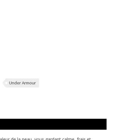
Under Armour
aleur de la peau, vous gardant calme, frais et