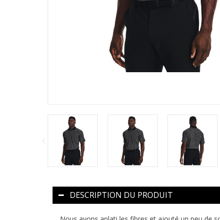
DESCRIPTION DU PRODUIT
Nous avons aplati les fibres et ajouté un peu de s