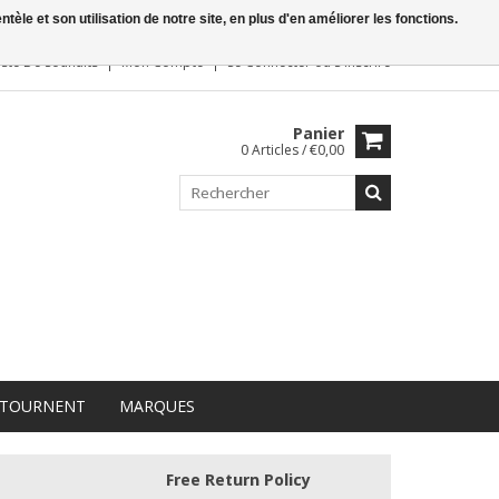
le et son utilisation de notre site, en plus d'en améliorer les fonctions.
iste De Souhaits
Mon Compte
Se Connecter
ou
S'inscrire
Panier
0 Articles / €0,00
 TOURNENT
MARQUES
Free Return Policy