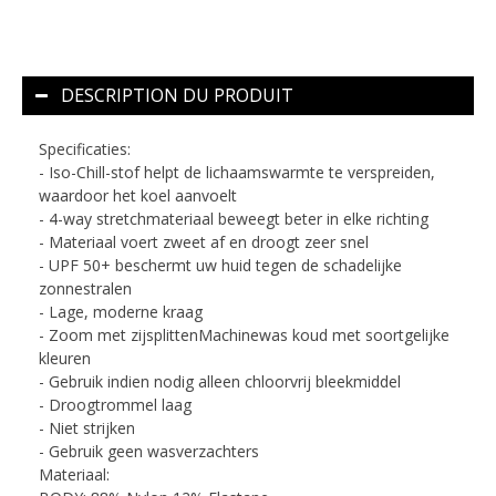
DESCRIPTION DU PRODUIT
Specificaties:
- Iso-Chill-stof helpt de lichaamswarmte te verspreiden,
waardoor het koel aanvoelt
- 4-way stretchmateriaal beweegt beter in elke richting
- Materiaal voert zweet af en droogt zeer snel
- UPF 50+ beschermt uw huid tegen de schadelijke
zonnestralen
- Lage, moderne kraag
- Zoom met zijsplittenMachinewas koud met soortgelijke
kleuren
- Gebruik indien nodig alleen chloorvrij bleekmiddel
- Droogtrommel laag
- Niet strijken
- Gebruik geen wasverzachters
Materiaal: