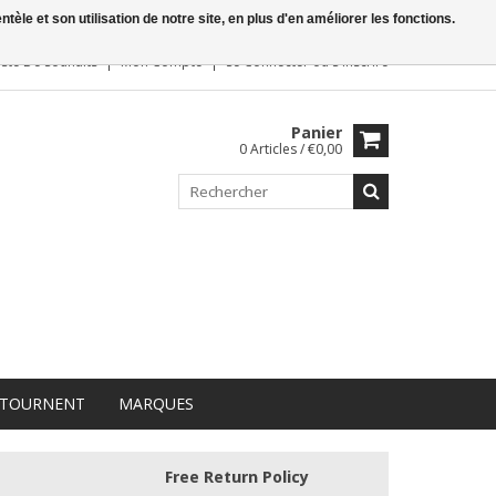
le et son utilisation de notre site, en plus d'en améliorer les fonctions.
iste De Souhaits
Mon Compte
Se Connecter
ou
S'inscrire
Panier
0 Articles / €0,00
 TOURNENT
MARQUES
Free Return Policy