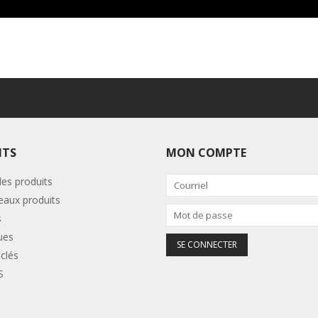
ITS
MON COMPTE
les produits
aux produits
s
ues
clés
S