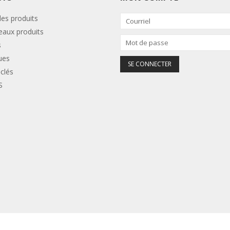
les produits
aux produits
s
ues
clés
S