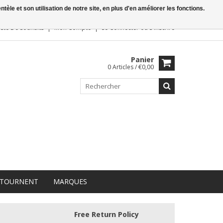
le et son utilisation de notre site, en plus d'en améliorer les fonctions.
iste De Souhaits
Mon Compte
Se Connecter
ou
S'inscrire
Panier
0 Articles / €0,00
 TOURNENT
MARQUES
Free Return Policy