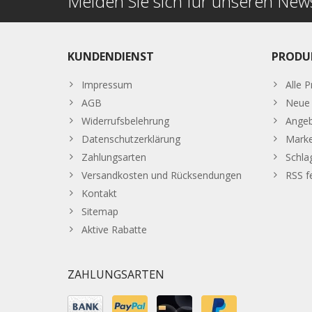
Melden Sie sich für unseren News
KUNDENDIENST
PRODU
Impressum
Alle 
AGB
Neue 
Widerrufsbelehrung
Ange
Datenschutzerklärung
Mark
Zahlungsarten
Schla
Versandkosten und Rücksendungen
RSS f
Kontakt
Sitemap
Aktive Rabatte
ZAHLUNGSARTEN