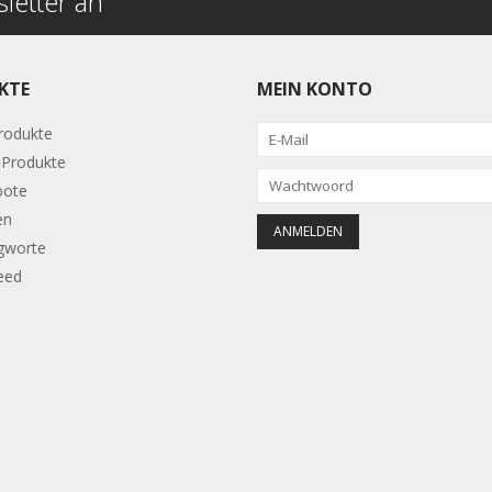
letter an
KTE
MEIN KONTO
Produkte
Produkte
bote
en
gworte
eed