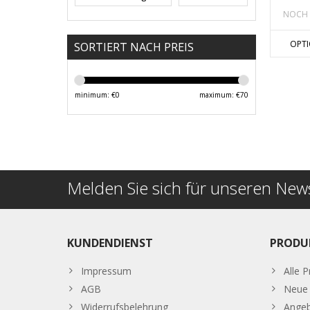
NOCH 
OPT
SORTIERT NACH PREIS
minimum: €
0
maximum: €
70
Melden Sie sich für unseren News
KUNDENDIENST
PRODU
Impressum
Alle 
AGB
Neue 
Widerrufsbelehrung
Ange