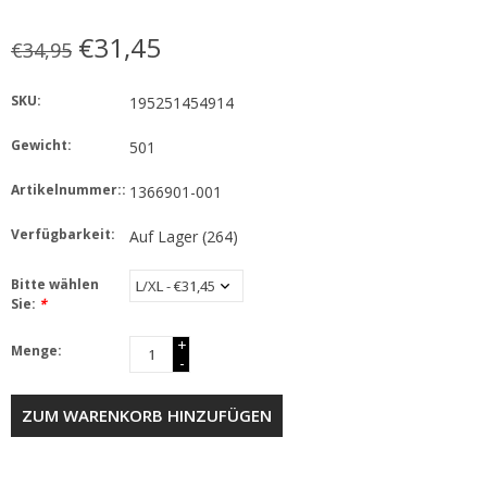
€31,45
€34,95
SKU:
195251454914
Gewicht:
501
Artikelnummer::
1366901-001
Verfügbarkeit:
Auf Lager
(264)
Bitte wählen
Sie:
*
+
Menge:
-
ZUM WARENKORB HINZUFÜGEN