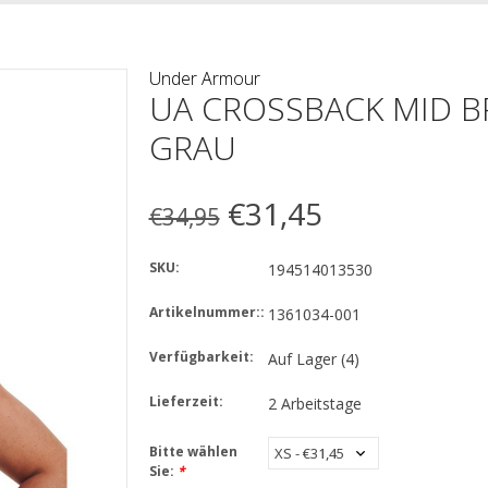
Under Armour
UA CROSSBACK MID B
GRAU
€31,45
€34,95
SKU:
194514013530
Artikelnummer::
1361034-001
Verfügbarkeit:
Auf Lager
(4)
Lieferzeit:
2 Arbeitstage
Bitte wählen
Sie:
*