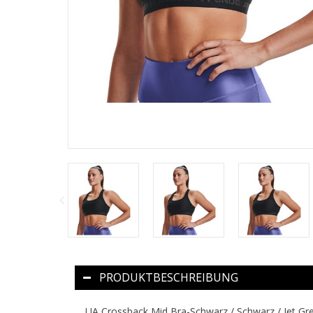
PRODUKTBESCHREIBUNG
UA Crossback Mid Bra-Schwarz / Schwarz / Jet Gr