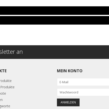
letter an
KTE
MEIN KONTO
Produkte
Produkte
bote
en
gworte