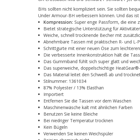
BHs sollten nicht kompliziert sein. Sie sollten be
Under Armour-BH verbessern können. Und das ist 
Kompression:
Super enge Passform, die eine z
Bietet strategische Unterstützung für Aktivitä
Weiche, schnell trocknende Becher mit zusätzli
Abnehmbare Tassen mit praktischen R- und L-Pfe
Schrittgurte mit einer neuen Öse zum leichtere
Die verbesserte Innenkonstruktion hält die Ta
Das Gummiband fühlt sich super glatt und weic
Das superweiche, doppelschichtige HeatGear®-G
Das Material leitet den Schweiß ab und trocknet
Stilnummer: 1361034
87% Polyester / 13% Elasthan
Importiert
Entfernen Sie die Tassen vor dem Waschen
Maschinenwäsche kalt mit ähnlichen Farben
Benutzen Sie keine Bleiche
Bei niedriger Temperatur trocknen
Kein Bügeln
Verwenden Sie keinen Weichspüler