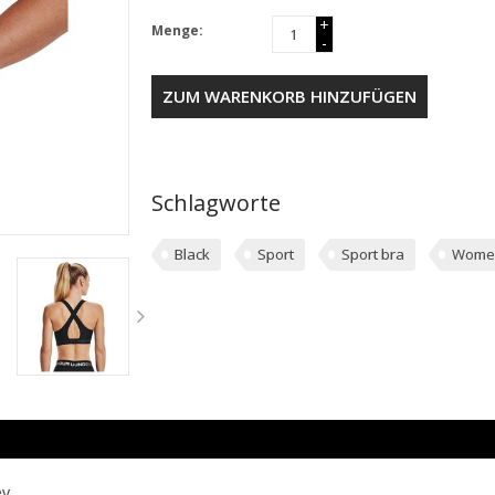
+
Menge:
-
ZUM WARENKORB HINZUFÜGEN
Schlagworte
Black
Sport
Sport bra
Wome
ey