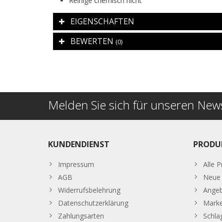
Reinige chemisch nicht
EIGENSCHAFTEN
BEWERTEN
(0)
Melden Sie sich für unseren News
KUNDENDIENST
PRODU
Impressum
Alle 
AGB
Neue 
Widerrufsbelehrung
Ange
Datenschutzerklärung
Mark
Zahlungsarten
Schla